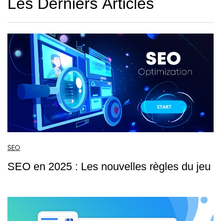
L
e
s
D
e
r
n
i
e
r
s
A
r
t
i
c
l
e
s
SEO
SEO en 2025 : Les nouvelles règles du jeu