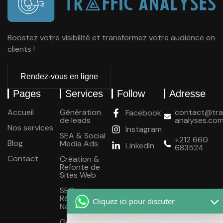
Boostez votre visibilité et transformez votre audience en
clients !
Rendez-vous en ligne
Pages
Services
Follow
Adresse
Accueil
Génération
contact@traf
Facebook
de leads
analyses.co
Nos services
Instagram
SEA & Social
+212 660
Blog
Media Ads
LinkedIn
683524
Contact
Création &
Refonte de
Sites Web
SEO -
Référencement
Cliquez ici pour discuter
Naturel
Google